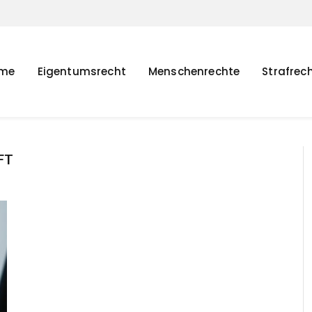
me
Eigentumsrecht
Menschenrechte
Strafrec
FT